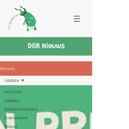
DGR Nieuws
Nieuws
Update
All Posts
Update
Selectiemoment
Evenement
Nieuw